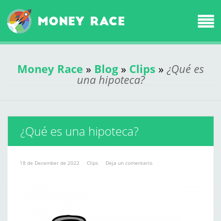
Money Race
»
Blog
»
Clips
»
¿Qué es
una hipoteca?
¿Qué es una hipoteca?
18 de December de 2022
Clips
Deja un comentario