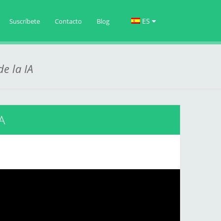
ES
Suscríbete
Contacto
Blog
e la IA
A