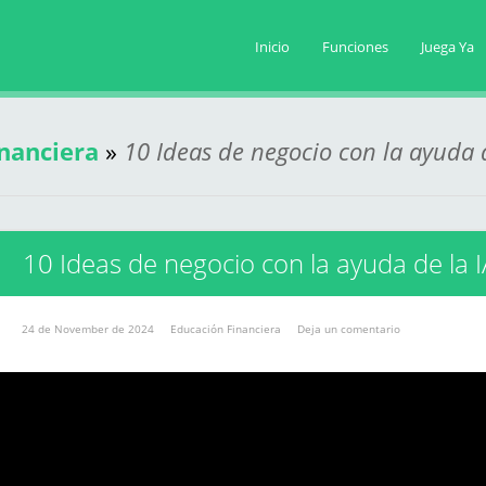
Inicio
Funciones
Juega Ya
nanciera
»
10 Ideas de negocio con la ayuda d
10 Ideas de negocio con la ayuda de la I
24 de November de 2024
Educación Financiera
Deja un comentario