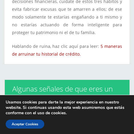
decisiones financieras, cuídate de estos tres hábitos y
evita fabricar excusas que te amarren a ellos; de ese
modo solamente te estarías engañando a ti mismo y
no estarías actuando de forma inteligente para
proteger tu patrimonio ni el de tu familia.
Hablando de ruina, haz clic aquí para leer:
5 maneras
de arruinar tu historial de crédito.
Algunas señales de que eres un
Usamos cookies para darte la mejor experiencia en nuestro
holgazán financiero
website. Si continuas usando esta web asumiremos que estás
07 de August de 2016
/
conforme con el uso de cookies.
Educación Financiera
,
Libertad Financiera
,
Financial Education
,
Finanzas
Personales
Aceptar Cookies
/
Deja un comentario