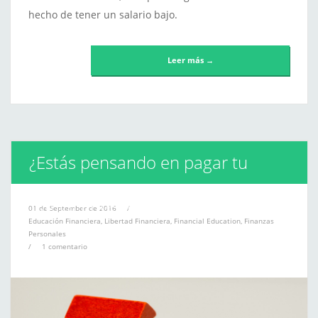
hecho de tener un salario bajo.
Leer más →
¿Estás pensando en pagar tu
hipoteca antes de tiempo?
01 de September de 2016
/
Educación Financiera
,
Libertad Financiera
,
Financial Education
,
Finanzas
Personales
/
1 comentario