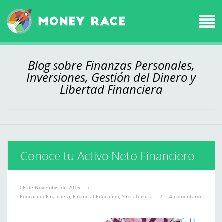
Blog sobre Finanzas Personales,
Inversiones, Gestión del Dinero y
Libertad Financiera
Conoce tu Activo Neto Financiero
06 de November de 2016
/
Educación Financiera
,
Financial Education
,
Sin categoría
/
4 comentarios