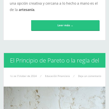
una opción creativa y cercana a lo hecho a mano es el
de la
artesanía
.
Leer más →
El Principio de Pareto o la regla del
80/20
16 de October de 2024
/
Educación Financiera
/
Deja un comentario