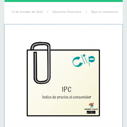
10 de October de 2024
/
Educación Financiera
/
Deja un comentario