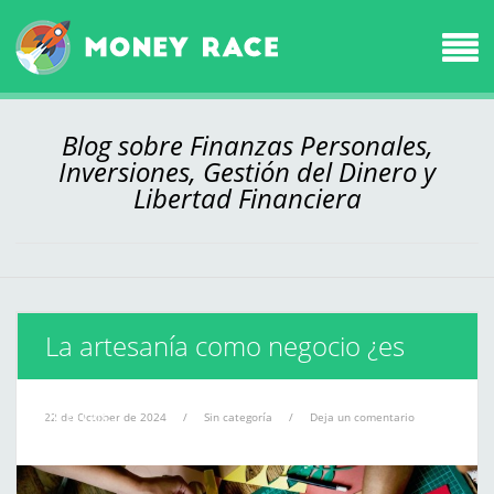
Blog sobre Finanzas Personales,
Inversiones, Gestión del Dinero y
Libertad Financiera
La artesanía como negocio ¿es
rentable?
22 de October de 2024
/
Sin categoría
/
Deja un comentario