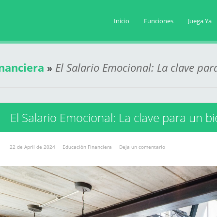
Inicio
Funciones
Juega Ya
nanciera
»
El Salario Emocional: La clave par
El Salario Emocional: La clave para un b
22 de April de 2024
Educación Financiera
Deja un comentario