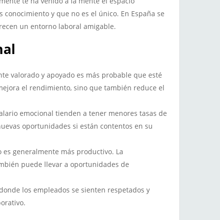
emente te ha venido a la mente el espacio
os conocimiento y que no es el único. En España se
recen un entorno laboral amigable.
nal
nte valorado y apoyado es más probable que esté
o mejora el rendimiento, sino que también reduce el
salario emocional tienden a tener menores tasas de
uevas oportunidades si están contentos en su
do es generalmente más productivo. La
ambién puede llevar a oportunidades de
, donde los empleados se sienten respetados y
orativo.