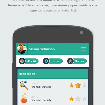
Desde
supervivencia financiera
hasta conseguir
riqueza
financiera
. Diferentes
retos
,
inversiones
y
oportunidades de
negocios
te esperan en cada nivel.