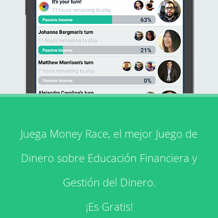
Juega Money Race, el mejor Juego de
Dinero sobre Educación Financiera y
Gestión del Dinero.
¡Es Gratis!