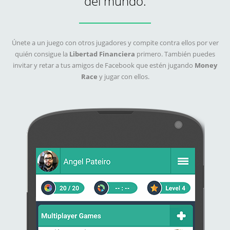
del mundo.
Únete a un juego con otros jugadores y compite contra ellos por ver
quién consigue la
Libertad Financiera
primero. También puedes
invitar y retar a tus amigos de Facebook que estén jugando
Money
Race
y jugar con ellos.