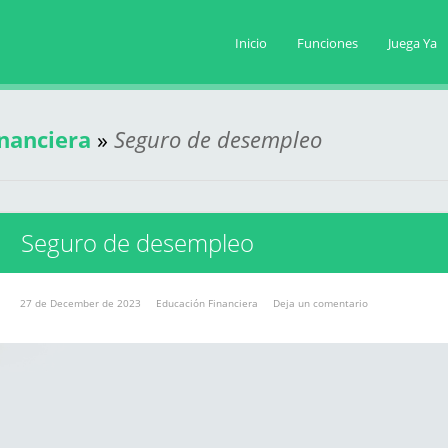
Inicio
Funciones
Juega Ya
nanciera
»
Seguro de desempleo
Seguro de desempleo
27 de December de 2023
Educación Financiera
Deja un comentario