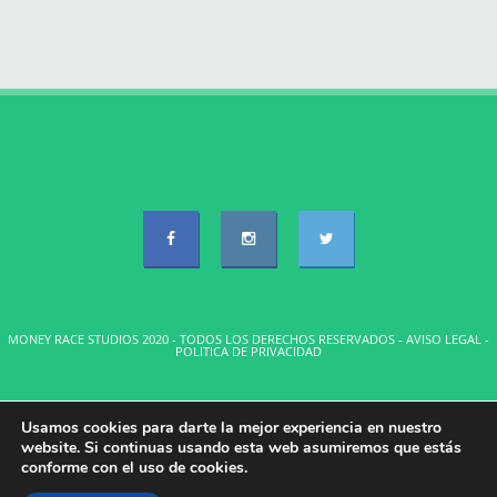
MONEY RACE STUDIOS 2020 - TODOS LOS DERECHOS RESERVADOS -
AVISO LEGAL
-
POLITICA DE PRIVACIDAD
Usamos cookies para darte la mejor experiencia en nuestro
website. Si continuas usando esta web asumiremos que estás
conforme con el uso de cookies.