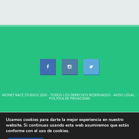
MONEY RACE STUDIOS 2020 - TODOS LOS DERECHOS RESERVADOS -
AVISO LEGAL
-
POLITICA DE PRIVACIDAD
Usamos cookies para darte la mejor experiencia en nuestro
website. Si continuas usando esta web asumiremos que estás
conforme con el uso de cookies.