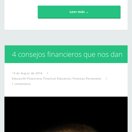
Leer más →
4 consejos financieros que nos dan
los ricos
19 de August de 2016
/
Educación Financiera
,
Financial Education
,
Finanzas Personales
/
1 comentario