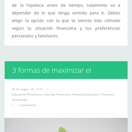
de la hipoteca antes de tiempo, solamente va a
depender de lo que tenga sentido para ti. Debes
elegir la opción con la que te sientas más cómodo
según tu situación financiera y tus preferencias
personales y familiares.
3 formas de maximizar el
rendimiento de tu salario
25 de August de 2016
/
Educación Financiera
,
Libertad Financiera
,
Financial Education
,
Finanzas
Personales
/
1 comentario