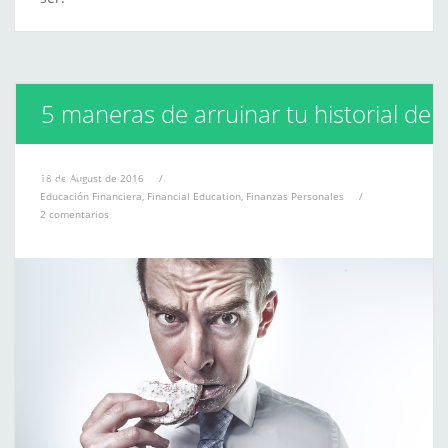
5 maneras de arruinar tu historial de
crédito
18 de August de 2016
/
Educación Financiera
,
Financial Education
,
Finanzas Personales
/
2 comentarios