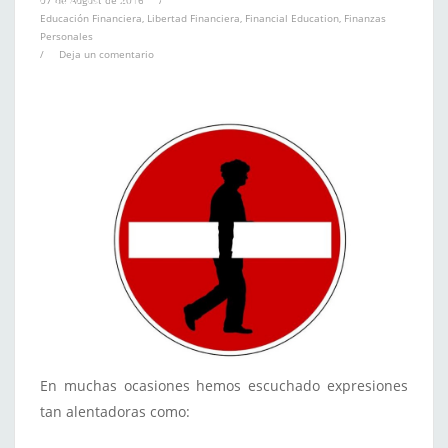
Educación Financiera
,
Libertad Financiera
,
Financial Education
,
Finanzas
Personales
/
Deja un comentario
En muchas ocasiones hemos escuchado expresiones
tan alentadoras como: