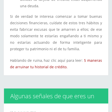
una deuda.
Si de verdad te interesa comenzar a tomar buenas
decisiones financieras, cuídate de estos tres hábitos y
evita fabricar excusas que te amarren a ellos; de ese
modo solamente te estarías engañando a ti mismo y
no estarías actuando de forma inteligente para
proteger tu patrimonio ni el de tu familia.
Hablando de ruina, haz clic aquí para leer:
5 maneras
de arruinar tu historial de crédito.
Algunas señales de que eres un
holgazán financiero
07 de August de 2016
/