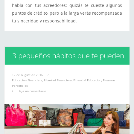
habla con tus acreedores; quizás te cueste algunos
puntos de crédito, pero a la larga verás recompensada
tu sinceridad y responsabilidad.
3 pequeños hábitos que te pueden
llevar a la ruina
12 de August de 2016
/
Educación Financiera
,
Libertad Financiera
,
Financial Education
,
Finanzas
Personales
/
Deja un comentario