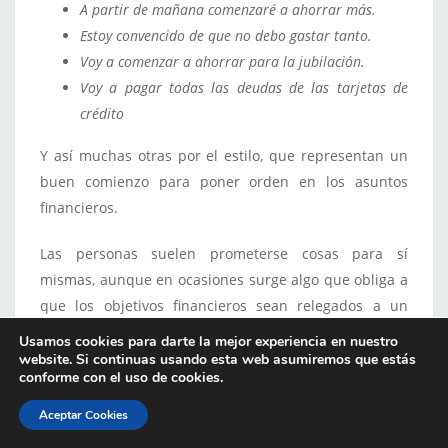
A partir de mañana comenzaré a ahorrar más.
Estoy convencido de que no debo gastar tanto.
Voy a comenzar a ahorrar para la jubilación.
Voy a pagar todas las deudas de las tarjetas de
crédito
Y así muchas otras por el estilo, que representan un
buen comienzo para poner orden en los asuntos
financieros.
Las personas suelen prometerse cosas para sí
mismas, aunque en ocasiones surge algo que obliga a
que los objetivos financieros sean relegados a un
segundo plano.
Usamos cookies para darte la mejor experiencia en nuestro
website. Si continuas usando esta web asumiremos que estás
Si te interesa saber más sobre este tema,
conforme con el uso de cookies.
seguro disfrutarás leyendo sobre
qué es procrastinar
Aceptar Cookies
y cómo evitarlo
.