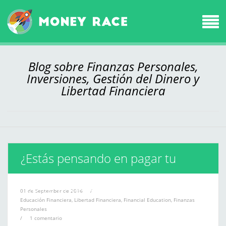
Blog sobre Finanzas Personales,
Inversiones, Gestión del Dinero y
Libertad Financiera
¿Estás pensando en pagar tu
hipoteca antes de tiempo?
01 de September de 2016
/
Educación Financiera
,
Libertad Financiera
,
Financial Education
,
Finanzas
Personales
/
1 comentario