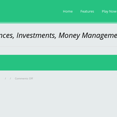
Home
Features
Play Now
ances, Investments, Money Manageme
on
/
/
Comments Off