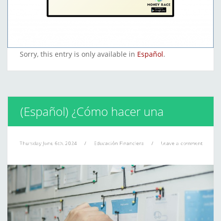
Sorry, this entry is only available in
Español
.
(Español) ¿Cómo hacer una
planificación financiera a largo plazo?
Thursday June 6th, 2024
/
Educación Financiera
/
Leave a comment