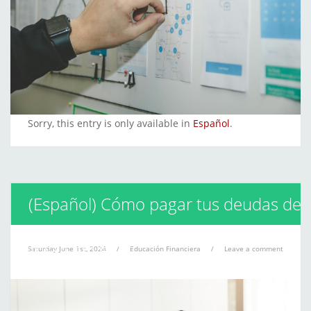
Sorry, this entry is only available in
Español
.
(Español) Cómo pagar tus deudas de
manera eficiente
Saturday June 1st, 2024
/
Educación Financiera
/
Leave a comment