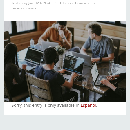
trabajo?
Wednesday June 12th, 2024
/
Educación Financiera
/
Leave a comment
Sorry, this entry is only available in
Español
.