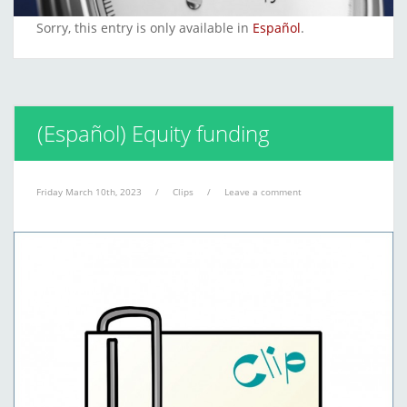
Sorry, this entry is only available in
Español
.
(Español) Equity funding
Friday March 10th, 2023
/
Clips
/
Leave a comment