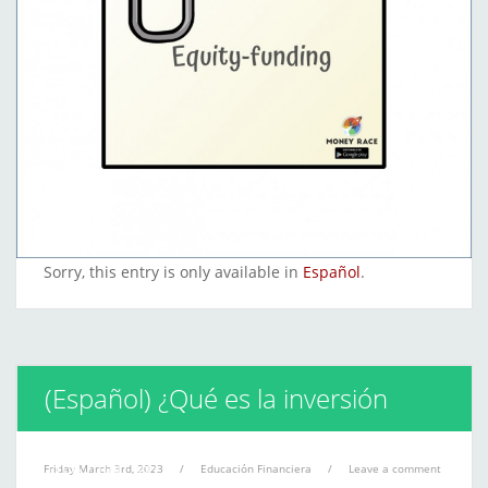
Sorry, this entry is only available in
Español
.
(Español) ¿Qué es la inversión
inmobiliaria?
Friday March 3rd, 2023
/
Educación Financiera
/
Leave a comment