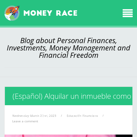
Blog about Personal Finances,
Investments, Money Management and
Financial Freedom
(Español) Alquilar un inmueble como
inversión ¿qué tan recomendable es?
Wednesday March 22nd, 2023
/
Educación Financiera
/
Leave a comment