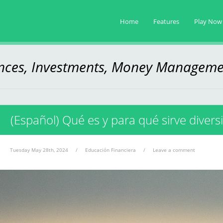
Home
Features
Play Now
ances, Investments, Money Manageme
(Español) Qué es y para qué sirve diversif
Tuesday May 28th, 2024
/
Educación Financiera
/
Leave a comment