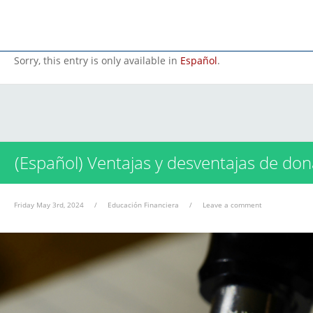
Sorry, this entry is only available in
Español
.
(Español) Ventajas y desventajas de dona
Friday May 3rd, 2024
/
Educación Financiera
/
Leave a comment