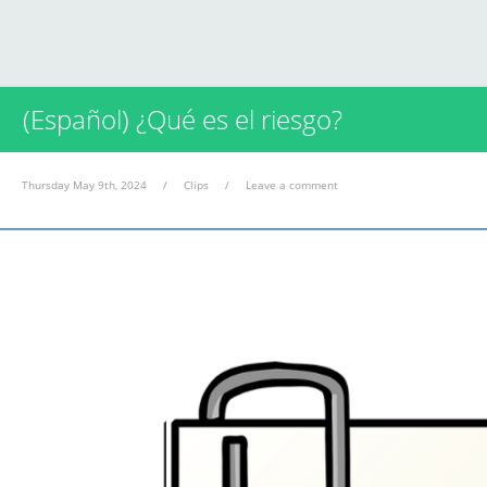
(Español) ¿Qué es el riesgo?
Thursday May 9th, 2024
/
Clips
/
Leave a comment