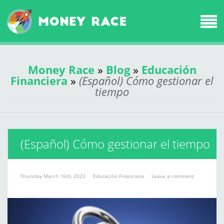
Money Race
»
Blog
»
Educación
Financiera
»
(Español) Cómo gestionar el
tiempo
(Español) Cómo gestionar el tiempo
Thursday March 16th, 2023
Educación Financiera
Leave a comment