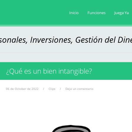
Inicio
Funciones
Juega Ya
onales, Inversiones, Gestión del Din
¿Qué es un bien intangible?
06 de October de 2022
/
Clips
/
Deja un comentario