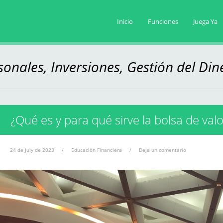
Inicio
Funciones
Juega Ya
onales, Inversiones, Gestión del Din
¿Qué es y para qué sirve la bolsa de val
24 de July de 2023
/
Educación Financiera
/
Deja un comentario