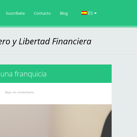
ES
Suscríbete
Contacto
Blog
ero y Libertad Financiera
 una franquicia
/
Deja un comentario