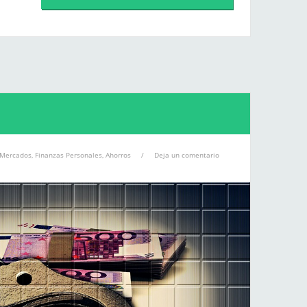
Mercados
,
Finanzas Personales
,
Ahorros
/
Deja un comentario