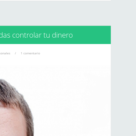
as controlar tu dinero
sonales
/
1 comentario