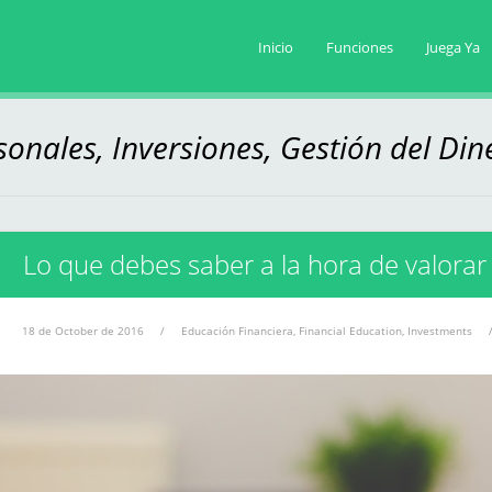
Inicio
Funciones
Juega Ya
onales, Inversiones, Gestión del Din
Lo que debes saber a la hora de valorar
18 de October de 2016
/
Educación Financiera
,
Financial Education
,
Investments