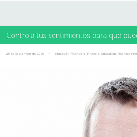
Controla tus sentimientos para que pued
29 de September de 2016
/
Educación Financiera
,
Financial Education
,
Finanzas Per