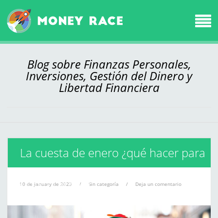
Blog sobre Finanzas Personales,
Inversiones, Gestión del Dinero y
Libertad Financiera
La cuesta de enero ¿qué hacer para
sobrevivir a ella?
10 de January de 2023
/
Sin categoría
/
Deja un comentario