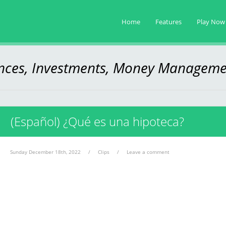
Home
Features
Play Now
ances, Investments, Money Manageme
(Español) ¿Qué es una hipoteca?
Sunday December 18th, 2022
/
Clips
/
Leave a comment