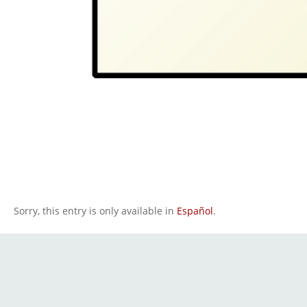
Sorry, this entry is only available in
Español
.