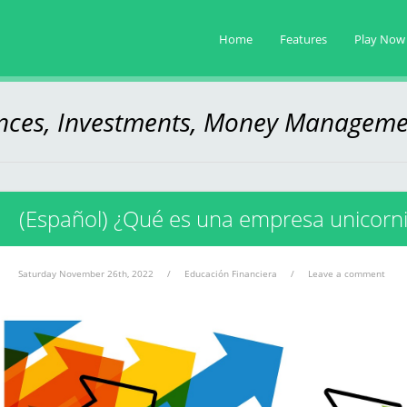
Home
Features
Play Now
ances, Investments, Money Manageme
(Español) ¿Qué es una empresa unicorn
Saturday November 26th, 2022
/
Educación Financiera
/
Leave a comment