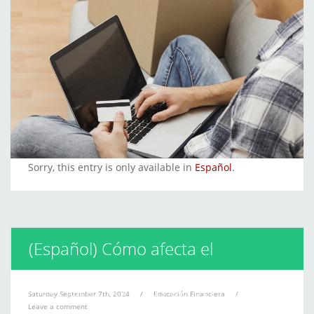
Sorry, this entry is only available in
Español
.
(Español) Cómo afecta el
perfeccionismo a tus ganas de
Saturday September 7th, 2024
/
Educación Financiera
/
Leave a comment