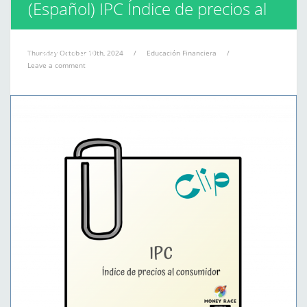
(Español) IPC Índice de precios al
consumidor
Thursday October 10th, 2024
/
Educación Financiera
/
Leave a comment