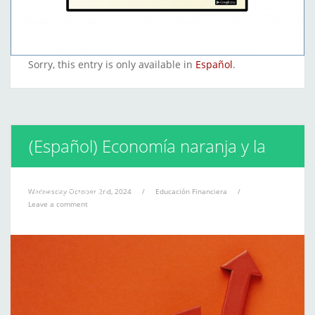
Sorry, this entry is only available in
Español
.
(Español) Economía naranja y la
globalización
Wednesday October 2nd, 2024
/
Educación Financiera
/
Leave a comment