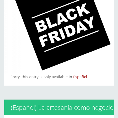
Sorry, this entry is only available in
Español
.
(Español) La artesanía como negocio