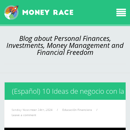
Blog about Personal Finances,
Investments, Money Management and
Financial Freedom
(Español) 10 Ideas de negocio con la
ayuda de la IA
Sunday November 24th, 2024
/
Educación Financiera
/
Leave a comment