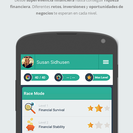
Desde
supervivencia financiera
hasta conseguir
riqueza
financiera
. Diferentes
retos
,
inversiones
y
oportunidades de
negocios
te esperan en cada nivel.