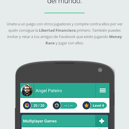
del mundo.
Únete a un juego con otros jugadores y compite contra ellos por ver
quién consigue la
Libertad Financiera
primero. También puedes
invitar y retar a tus amigos de Facebook que estén jugando
Money
Race
y jugar con ellos.