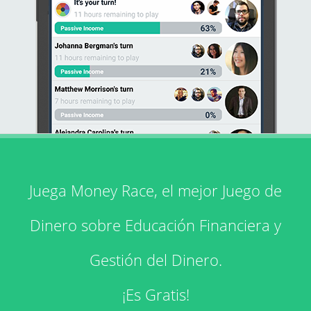
Juega Money Race, el mejor Juego de
Dinero sobre Educación Financiera y
Gestión del Dinero.
¡Es Gratis!